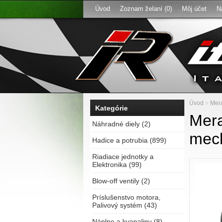
Úvod
Zoznam želaní (0)
Môj účet
N
Úvod
»
Mera
Kategórie
Mera
Náhradné diely (2)
mec
Hadice a potrubia (899)
Riadiace jednotky a
Elektronika (99)
Blow-off ventily (2)
Príslušenstvo motora,
Palivový systém (43)
Náplne a kvapaliny (8)