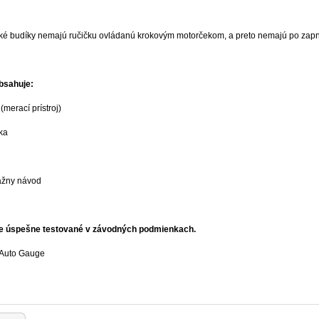
é budíky nemajú ručičku ovládanú krokovým motorčekom, a preto nemajú po zapnut
bsahuje:
 (merací prístroj)
ka
ážny návod
ie úspešne testované v závodných podmienkach.
 Auto Gauge