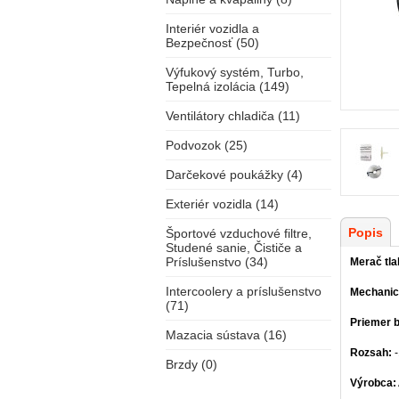
Interiér vozidla a
Bezpečnosť (50)
Výfukový systém, Turbo,
Tepelná izolácia (149)
Ventilátory chladiča (11)
Podvozok (25)
Darčekové poukážky (4)
Exteriér vozidla (14)
Popis
Športové vzduchové filtre,
Studené sanie, Čističe a
Príslušenstvo (34)
Merač tla
Intercoolery a príslušenstvo
Mechanick
(71)
Priemer b
Mazacia sústava (16)
Rozsah:
-
Brzdy (0)
Výrobca: