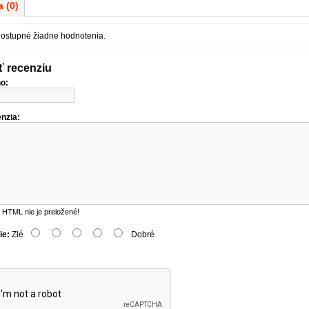
 (0)
dostupné žiadne hodnotenia.
ť recenziu
o:
nzia:
HTML nie je preložené!
ie:
Zlé
Dobré