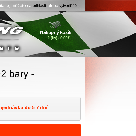
itajte, môžete sa
alebo
.
prihlásiť
vytvoriť účet
Nákupný košík
0 (ks) - 0.00€
2 bary -
bjednávku do 5-7 dní