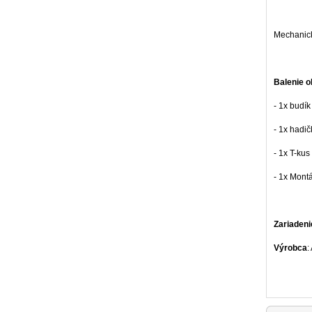
Mechanick
Balenie o
- 1x budík
- 1x hadič
- 1x T-kus
- 1x Mont
Zariaden
Výrobca
: