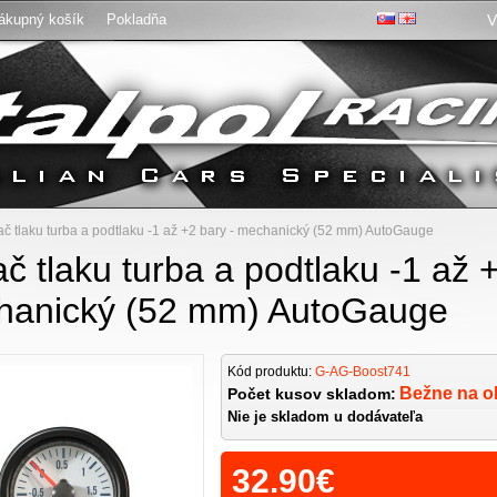
ákupný košík
Pokladňa
V
:
č tlaku turba a podtlaku -1 až +2 bary - mechanický (52 mm) AutoGauge
č tlaku turba a podtlaku -1 až +
hanický (52 mm) AutoGauge
Kód produktu:
G-AG-Boost741
Bežne na o
Počet kusov skladom:
Nie je skladom u dodávateľa
32.90€