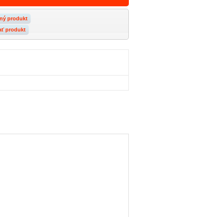
ný produkt
ať produkt