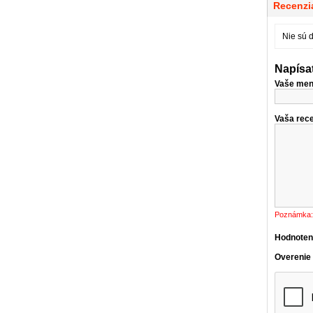
Recenzia
Nie sú 
Napísa
Vaše men
Vaša rece
Poznámka:
Hodnoten
Overenie