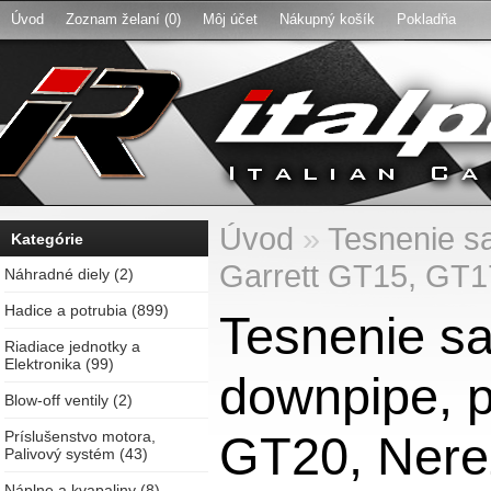
Úvod
Zoznam želaní (0)
Môj účet
Nákupný košík
Pokladňa
Úvod
»
Tesnenie s
Kategórie
Garrett GT15, GT1
Náhradné diely (2)
Hadice a potrubia (899)
Tesnenie sa
Riadiace jednotky a
Elektronika (99)
downpipe, p
Blow-off ventily (2)
Príslušenstvo motora,
GT20, Nere
Palivový systém (43)
Náplne a kvapaliny (8)