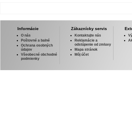
Informácie
Zákaznícky servis
Ext
O nás
Kontaktujte nás
V
Poštovné a balné
Reklamácie a
Ak
odstúpenie od zmluvy
Ochrana osobných
údajov
Mapa stránok
Všeobecné obchodné
Môj účet
podmienky