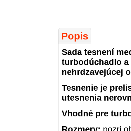
Popis
Sada tesnení me
turbodúchadlo a
nehrdzavejúcej o
Tesnenie je prel
utesnenia nerovn
Vhodné pre turb
Rozmery:
pozri o