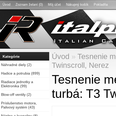
Úvod
Zoznam želaní (0)
Môj účet
Nákupný košík
Pokladňa
Úvod
»
Tesnenie me
Kategórie
Twinscroll, Nerez
Náhradné diely (2)
Hadice a potrubia (899)
Tesnenie me
Riadiace jednotky a
Elektronika (99)
turbá: T3 Tw
Blow-off ventily (2)
Príslušenstvo motora,
Palivový systém (43)
Náplne a kvapaliny (8)