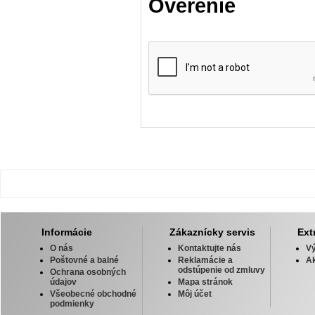
Overenie
Informácie
Zákaznícky servis
Ext
O nás
Kontaktujte nás
V
Poštovné a balné
Reklamácie a
Ak
odstúpenie od zmluvy
Ochrana osobných
údajov
Mapa stránok
Všeobecné obchodné
Môj účet
podmienky