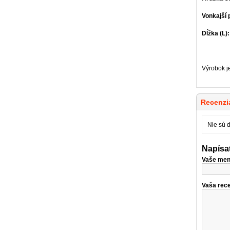
Vonkajší 
Dĺžka (L)
Výrobok j
Recenzia
Nie sú 
Napísa
Vaše men
Vaša rece