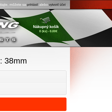
itajte, môžete sa
alebo
.
prihlásiť
vytvoriť účet
Nákupný košík
0 (ks) - 0.00€
er: 38mm