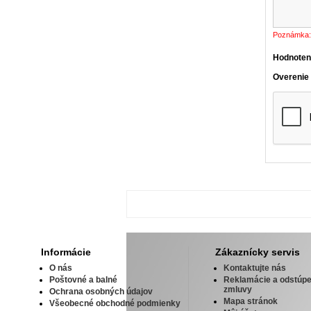
Poznámka:
Hodnoten
Overenie
Informácie
Zákaznícky servis
O nás
Kontaktujte nás
Poštovné a balné
Reklamácie a odstúpe
zmluvy
Ochrana osobných údajov
Mapa stránok
Všeobecné obchodné podmienky