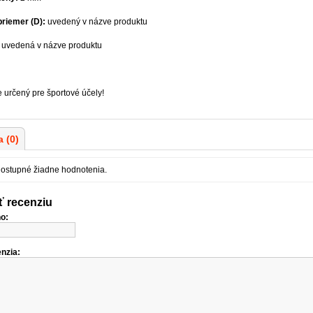
priemer (D):
uvedený v názve produktu
:
uvedená v názve produktu
e určený pre športové účely!
 (0)
dostupné žiadne hodnotenia.
ť recenziu
o:
nzia: