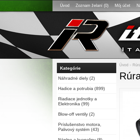
Úvod
Zoznam želaní (0)
Môj účet
N
Úvod
»
Rúra
Kategórie
Rúra
Náhradné diely (2)
Hadice a potrubia (899)
Riadiace jednotky a
Elektronika (99)
Blow-off ventily (2)
Príslušenstvo motora,
Palivový systém (43)
Náplne a kvapaliny (8)