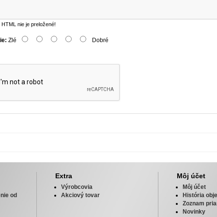
HTML nie je preložené!
ie:
Zlé
Dobré
Extra
Môj účet
Výrobcovia
Môj účet
nie od
Akciový tovar
História ob
Zoznam pria
Novinky