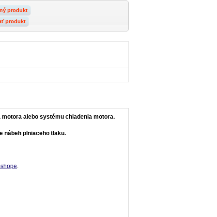
ný produkt
ať produkt
ia motora alebo systému chladenia motora.
e nábeh plniaceho tlaku.
e-shope
.