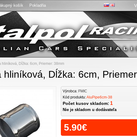
ákupný košík
Pokladňa
V
:
 hliníková, Dĺžka: 6cm, Priemer: 38mm
 hliníková, Dĺžka: 6cm, Priem
Výrobca:
FMIC
Kód produktu:
AluPipe6cm-38
1
Počet kusov skladom:
Nie je skladom u dodávateľa
5.90€