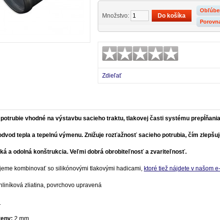
Obľúbe
Množstvo:
Porovn
Zdieľať
 potrubie vhodné na výstavbu sacieho traktu, tlakovej časti systému prepĺňan
odvod tepla a tepelnú výmenu. Znižuje rozťažnosť sacieho potrubia, čím zlepšuj
ká a odolná konštrukcia.
Veľmi dobrá obrobiteľnosť a zvariteľnosť.
eme kombinovať so silikónovými tlakovými hadicami,
ktoré tiež nájdete v našom 
hliníková zliatina, povrchovo upravená
:
teny:
2 mm