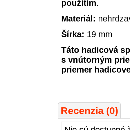
použitím.
Materiál:
nehrdzav
Šírka:
19 mm
Táto hadicová sp
s vnútorným pri
priemer hadicove
Recenzia (0)
Nie sú dostupné 