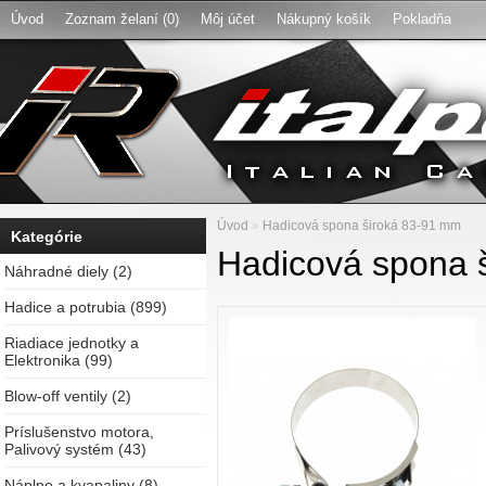
Úvod
Zoznam želaní (0)
Môj účet
Nákupný košík
Pokladňa
Úvod
»
Hadicová spona široká 83-91 mm
Kategórie
Hadicová spona 
Náhradné diely (2)
Hadice a potrubia (899)
Riadiace jednotky a
Elektronika (99)
Blow-off ventily (2)
Príslušenstvo motora,
Palivový systém (43)
Náplne a kvapaliny (8)