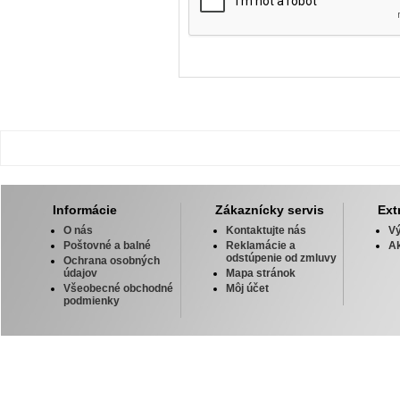
Informácie
Zákaznícky servis
Ext
O nás
Kontaktujte nás
V
Poštovné a balné
Reklamácie a
Ak
odstúpenie od zmluvy
Ochrana osobných
údajov
Mapa stránok
Všeobecné obchodné
Môj účet
podmienky