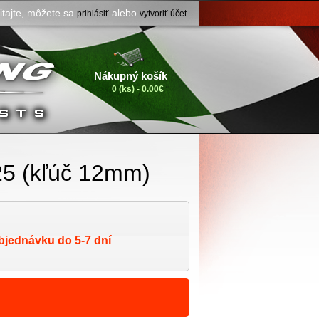
itajte, môžete sa
alebo
.
prihlásiť
vytvoriť účet
Nákupný košík
0 (ks) - 0.00€
25 (kľúč 12mm)
bjednávku do 5-7 dní