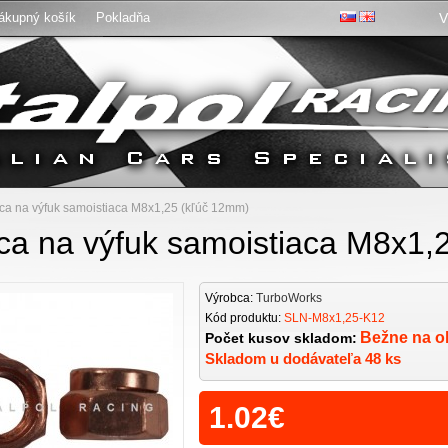
ákupný košík
Pokladňa
V
:
ca na výfuk samoistiaca M8x1,25 (kľúč 12mm)
ca na výfuk samoistiaca M8x1,
Výrobca:
TurboWorks
Kód produktu:
SLN-M8x1,25-K12
Bežne na o
Počet kusov skladom:
Skladom u dodávateľa 48 ks
1.02€