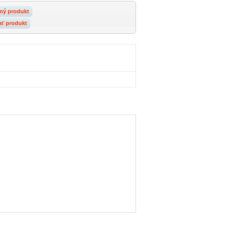
ný produkt
ať produkt