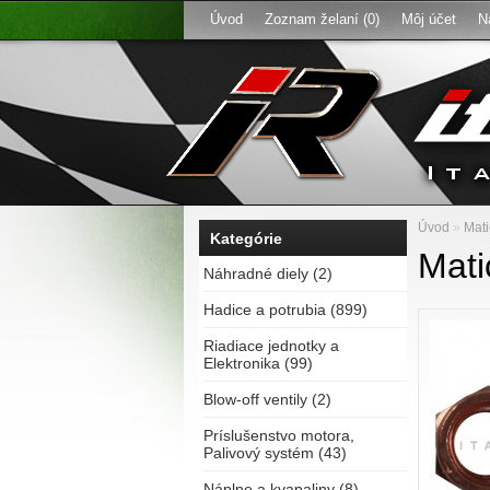
Úvod
Zoznam želaní (0)
Môj účet
N
Úvod
»
Mati
Kategórie
Mati
Náhradné diely (2)
Hadice a potrubia (899)
Riadiace jednotky a
Elektronika (99)
Blow-off ventily (2)
Príslušenstvo motora,
Palivový systém (43)
Náplne a kvapaliny (8)