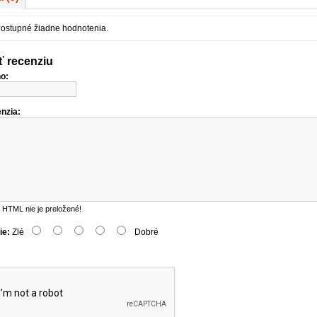
dostupné žiadne hodnotenia.
ť recenziu
o:
nzia:
HTML nie je preložené!
ie:
Zlé
Dobré