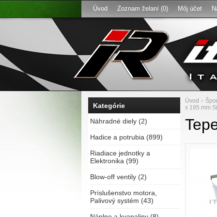
Úvod
Zoznam želaní (0)
Môj účet
N
Úvod
»
Špor
Kategórie
x 195 mm S
Tepe
Náhradné diely (2)
Hadice a potrubia (899)
Riadiace jednotky a
Elektronika (99)
Blow-off ventily (2)
Príslušenstvo motora,
Palivový systém (43)
Náplne a kvapaliny (8)