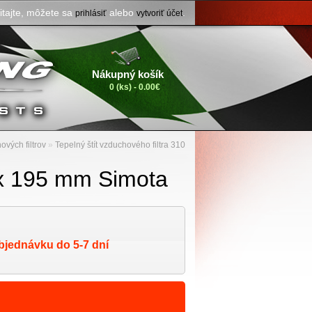
itajte, môžete sa
alebo
.
prihlásiť
vytvoriť účet
Nákupný košík
0 (ks) - 0.00€
ových filtrov
»
Tepelný štít vzduchového filtra 310
0 x 195 mm Simota
bjednávku do 5-7 dní