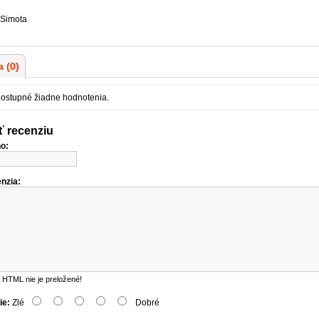
Simota
 (0)
dostupné žiadne hodnotenia.
ť recenziu
o:
nzia:
HTML nie je preložené!
ie:
Zlé
Dobré