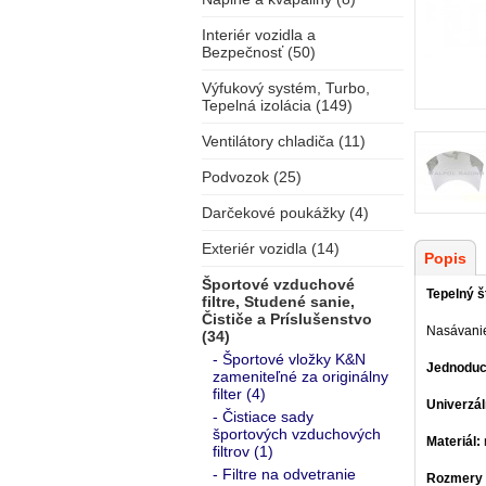
Interiér vozidla a
Bezpečnosť (50)
Výfukový systém, Turbo,
Tepelná izolácia (149)
Ventilátory chladiča (11)
Podvozok (25)
Darčekové poukážky (4)
Exteriér vozidla (14)
Popis
Športové vzduchové
Tepelný š
filtre, Studené sanie,
Čističe a Príslušenstvo
Nasávanie
(34)
- Športové vložky K&N
Jednoduc
zameniteľné za originálny
filter (4)
Univerzál
- Čistiace sady
športových vzduchových
Materiál:
filtrov (1)
- Filtre na odvetranie
Rozmery (