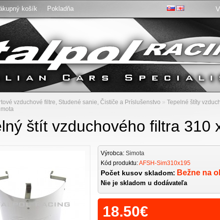
ákupný košík
Pokladňa
V
:
tové vzduchové filtre, Studené sanie, Čističe a Príslušenstvo
»
Tepelné štíty vzduch
imota
lný štít vzduchového filtra 31
Výrobca:
Simota
Kód produktu:
AFSH-Sim310x195
Bežne na o
Počet kusov skladom:
Nie je skladom u dodávateľa
18.50€