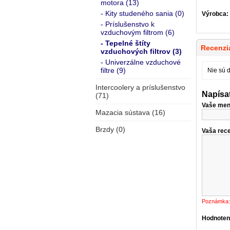
motora (13)
- Kity studeného sania (0)
Výrobca:
- Príslušenstvo k
vzduchovým filtrom (6)
- Tepelné štíty
Recenzia
vzduchových filtrov (3)
- Univerzálne vzduchové
filtre (9)
Nie sú 
Intercoolery a príslušenstvo
Napísa
(71)
Vaše men
Mazacia sústava (16)
Brzdy (0)
Vaša rece
Poznámka:
Hodnoten