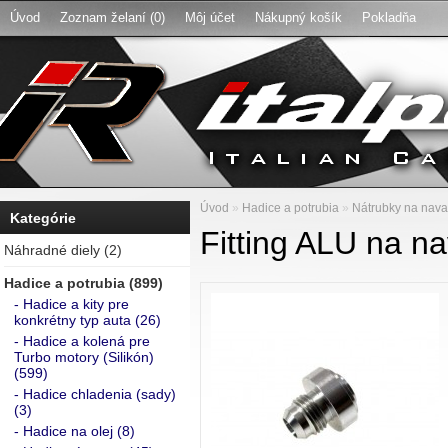
Úvod
Zoznam želaní (0)
Môj účet
Nákupný košík
Pokladňa
Úvod
»
Hadice a potrubia
»
Nátrubky na nava
Kategórie
Fitting ALU na na
Náhradné diely (2)
Hadice a potrubia (899)
- Hadice a kity pre
konkrétny typ auta (26)
- Hadice a kolená pre
Turbo motory (Silikón)
(599)
- Hadice chladenia (sady)
(3)
- Hadice na olej (8)