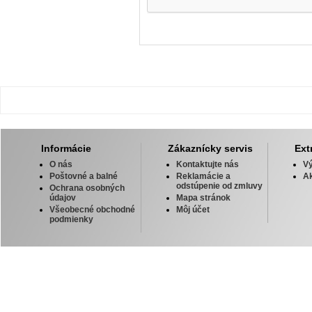
Informácie
Zákaznícky servis
Ext
O nás
Kontaktujte nás
V
Poštovné a balné
Reklamácie a
Ak
odstúpenie od zmluvy
Ochrana osobných
údajov
Mapa stránok
Všeobecné obchodné
Môj účet
podmienky