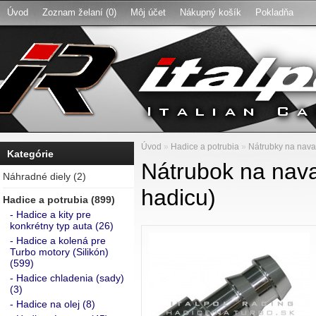
Úvod
Zoznam želaní (0)
Môj účet
Nákupný košík
Pokladňa
Úvod
»
Hadice a potrubia
»
Nátrubky na nava
Kategórie
Nátrubok na nav
Náhradné diely (2)
hadicu)
Hadice a potrubia (899)
- Hadice a kity pre
konkrétny typ auta (26)
- Hadice a kolená pre
Turbo motory (Silikón)
(599)
- Hadice chladenia (sady)
(3)
- Hadice na olej (8)