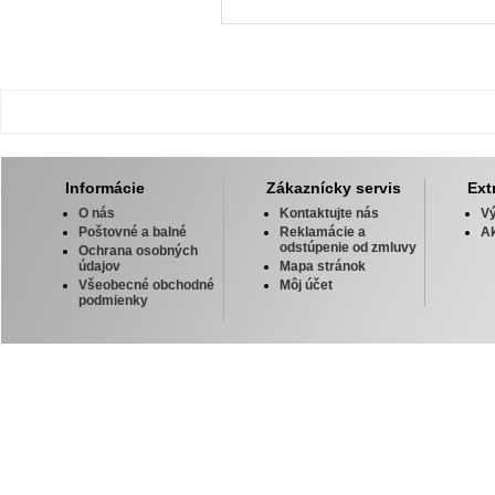
Informácie
Zákaznícky servis
Ext
O nás
Kontaktujte nás
V
Poštovné a balné
Reklamácie a
Ak
odstúpenie od zmluvy
Ochrana osobných
údajov
Mapa stránok
Všeobecné obchodné
Môj účet
podmienky