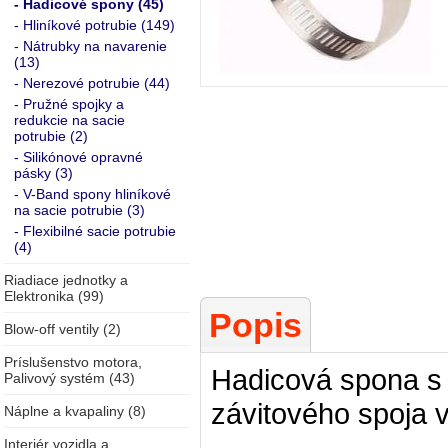
- Hadicové spony (45)
- Hliníkové potrubie (149)
- Nátrubky na navarenie
(13)
- Nerezové potrubie (44)
- Pružné spojky a
redukcie na sacie
potrubie (2)
- Silikónové opravné
pásky (3)
- V-Band spony hliníkové
na sacie potrubie (3)
- Flexibilné sacie potrubie
(4)
Riadiace jednotky a
Elektronika (99)
Popis
Blow-off ventily (2)
Príslušenstvo motora,
Hadicová spona s 
Palivový systém (43)
závitového spoja v
Náplne a kvapaliny (8)
Interiér vozidla a