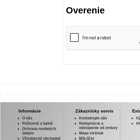
Overenie
Informácie
Zákaznícky servis
Ext
O nás
Kontaktujte nás
V
Poštovné a balné
Reklamácie a
Ak
odstúpenie od zmluvy
Ochrana osobných
údajov
Mapa stránok
Všeobecné obchodné
Môj účet