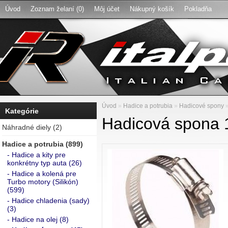
Úvod
Zoznam želaní (0)
Môj účet
Nákupný košík
Pokladňa
Úvod
»
Hadice a potrubia
»
Hadicové spony
Kategórie
Hadicová spona 
Náhradné diely (2)
Hadice a potrubia (899)
- Hadice a kity pre
konkrétny typ auta (26)
- Hadice a kolená pre
Turbo motory (Silikón)
(599)
- Hadice chladenia (sady)
(3)
- Hadice na olej (8)