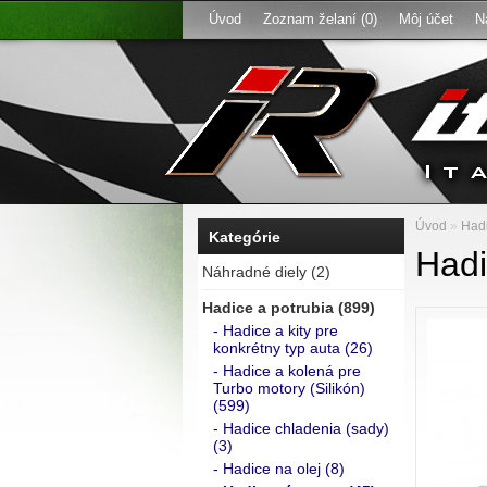
Úvod
Zoznam želaní (0)
Môj účet
N
Úvod
»
Hadi
Kategórie
Hadi
Náhradné diely (2)
Hadice a potrubia (899)
- Hadice a kity pre
konkrétny typ auta (26)
- Hadice a kolená pre
Turbo motory (Silikón)
(599)
- Hadice chladenia (sady)
(3)
- Hadice na olej (8)