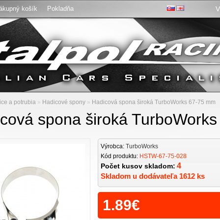
ákupný košík
Pokladňa
V
:
ce a potrubia
»
Hadicové spony
»
Hadicová spona široká TurboWorks 67-75 mm
cová spona široká TurboWork
Výrobca:
TurboWorks
Kód produktu:
HSTW-67-75-028
4
Počet kusov skladom:
Skladom u dodávateľa 1612 ks
1.89€