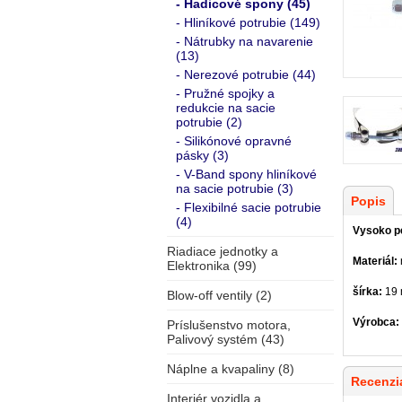
- Hadicové spony (45)
- Hliníkové potrubie (149)
- Nátrubky na navarenie
(13)
- Nerezové potrubie (44)
- Pružné spojky a
redukcie na sacie
potrubie (2)
- Silikónové opravné
pásky (3)
- V-Band spony hliníkové
na sacie potrubie (3)
Popis
- Flexibilné sacie potrubie
(4)
Vysoko pe
Riadiace jednotky a
Materiál:
Elektronika (99)
šírka:
19
Blow-off ventily (2)
Výrobca:
Príslušenstvo motora,
Palivový systém (43)
Náplne a kvapaliny (8)
Recenzia
Interiér vozidla a