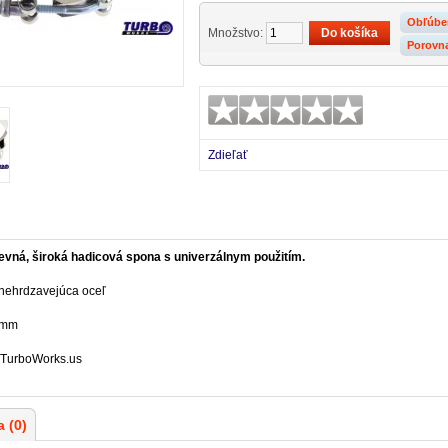
Obľúbe
Množstvo:
Porovn
Zdieľať
vná, široká hadicová spona s univerzálnym použitím.
nehrdzavejúca oceľ
 mm
TurboWorks.us
 (0)