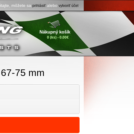
itajte, môžete sa
alebo
.
prihlásiť
vytvoriť účet
Nákupný košík
0 (ks) - 0.00€
s 67-75 mm