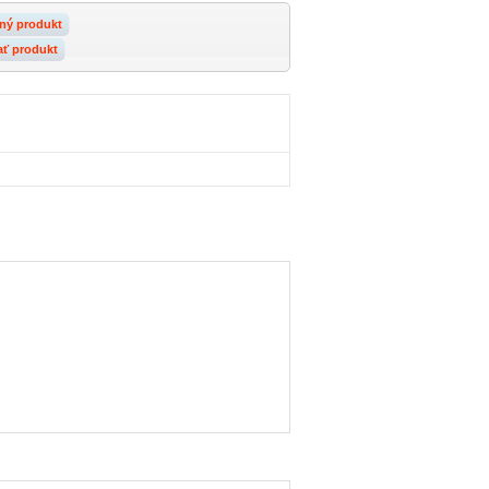
ný produkt
ať produkt