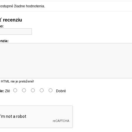
dostupné žiadne hodnotenia.
ť recenziu
o:
nzia:
HTML nie je preložené!
ie:
Zlé
Dobré