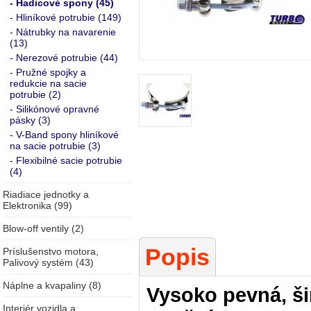
- Hadicové spony (45)
- Hliníkové potrubie (149)
- Nátrubky na navarenie
(13)
- Nerezové potrubie (44)
- Pružné spojky a
redukcie na sacie
potrubie (2)
- Silikónové opravné
pásky (3)
- V-Band spony hliníkové
na sacie potrubie (3)
- Flexibilné sacie potrubie
(4)
Riadiace jednotky a
Elektronika (99)
Blow-off ventily (2)
Popis
Príslušenstvo motora,
Palivový systém (43)
Náplne a kvapaliny (8)
Vysoko pevná, š
Interiér vozidla a