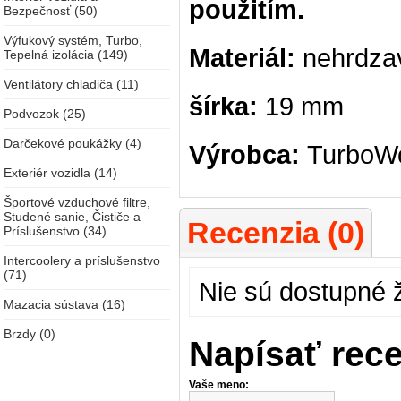
použitím.
Bezpečnosť (50)
Výfukový systém, Turbo,
Materiál:
nehrdzav
Tepelná izolácia (149)
Ventilátory chladiča (11)
šírka:
19 mm
Podvozok (25)
Darčekové poukážky (4)
Výrobca:
TurboW
Exteriér vozidla (14)
Športové vzduchové filtre,
Studené sanie, Čističe a
Recenzia (0)
Príslušenstvo (34)
Intercoolery a príslušenstvo
(71)
Nie sú dostupné 
Mazacia sústava (16)
Brzdy (0)
Napísať rec
Vaše meno: