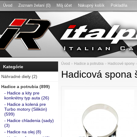
Úvod
Zoznam želaní (0)
Môj účet
Nákupný košík
Pokladňa
Úvod
»
Hadice a potrubia
»
Hadicové spony
Kategórie
Hadicová spona 
Náhradné diely (2)
Hadice a potrubia (899)
- Hadice a kity pre
konkrétny typ auta (26)
- Hadice a kolená pre
Turbo motory (Silikón)
(599)
- Hadice chladenia (sady)
(3)
- Hadice na olej (8)