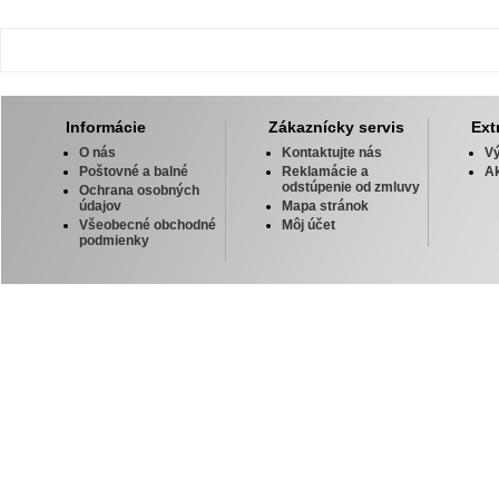
Informácie
Zákaznícky servis
Ext
O nás
Kontaktujte nás
V
Poštovné a balné
Reklamácie a
Ak
odstúpenie od zmluvy
Ochrana osobných
údajov
Mapa stránok
Všeobecné obchodné
Môj účet
podmienky