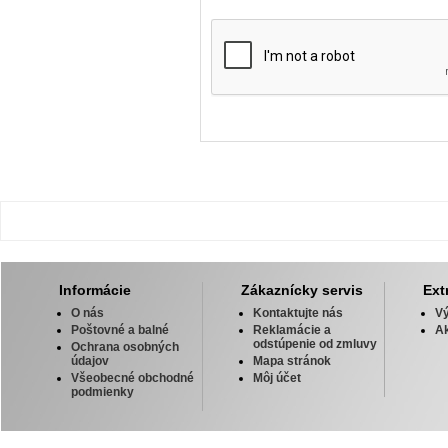
Informácie
Zákaznícky servis
Ext
O nás
Kontaktujte nás
V
Poštovné a balné
Reklamácie a
Ak
odstúpenie od zmluvy
Ochrana osobných
údajov
Mapa stránok
Všeobecné obchodné
Môj účet
podmienky