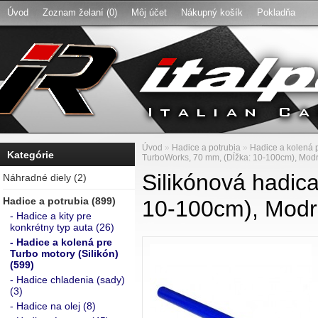
Úvod
Zoznam želaní (0)
Môj účet
Nákupný košík
Pokladňa
Úvod
»
Hadice a potrubia
»
Hadice a kolená p
Kategórie
TurboWorks, 70 mm, (Dĺžka: 10-100cm), Mod
Silikónová hadic
Náhradné diely (2)
Hadice a potrubia (899)
10-100cm), Mod
- Hadice a kity pre
konkrétny typ auta (26)
- Hadice a kolená pre
Turbo motory (Silikón)
(599)
- Hadice chladenia (sady)
(3)
- Hadice na olej (8)