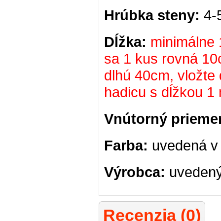
Hrúbka steny:
4-
Dĺžka:
minimálne 
sa 1 kus rovná 10
dlhú 40cm, vložte 
hadicu s dĺžkou 1 
Vnútorný prieme
Farba:
uvedená v 
Výrobca:
uvedený
Recenzia (0)