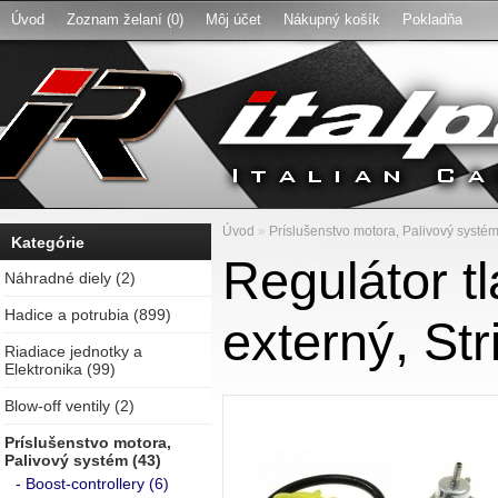
Úvod
Zoznam želaní (0)
Môj účet
Nákupný košík
Pokladňa
Úvod
»
Príslušenstvo motora, Palivový systé
Kategórie
Regulátor tl
Náhradné diely (2)
Hadice a potrubia (899)
externý, St
Riadiace jednotky a
Elektronika (99)
Blow-off ventily (2)
Príslušenstvo motora,
Palivový systém (43)
- Boost-controllery (6)