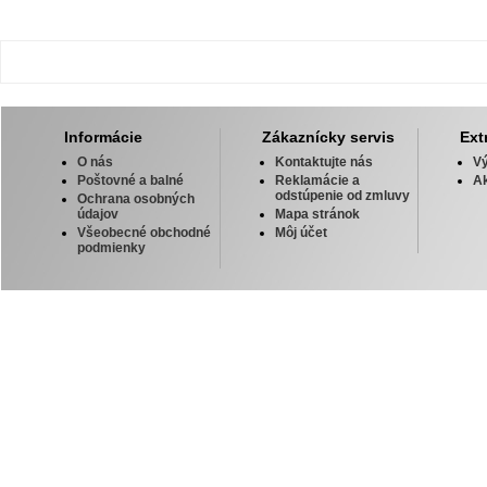
Informácie
Zákaznícky servis
Ext
O nás
Kontaktujte nás
V
Poštovné a balné
Reklamácie a
Ak
odstúpenie od zmluvy
Ochrana osobných
údajov
Mapa stránok
Všeobecné obchodné
Môj účet
podmienky