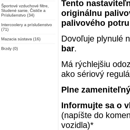
Tento nastaviteľn
Športové vzduchové filtre,
Studené sanie, Čističe a
originálnu palivo
Príslušenstvo (34)
palivového potru
Intercoolery a príslušenstvo
(71)
Dovoľuje plynulé n
Mazacia sústava (16)
bar
.
Brzdy (0)
Má rýchlejšiu odo
ako sériový regulá
Plne zameniteľný
Informujte sa o v
(napíšte do komen
vozidla)*