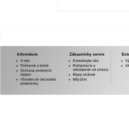
Informácie
Zákaznícky servis
Ext
O nás
Kontaktujte nás
V
Poštovné a balné
Reklamácie a
Ak
odstúpenie od zmluvy
Ochrana osobných
údajov
Mapa stránok
Všeobecné obchodné
Môj účet
podmienky