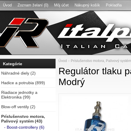
Úvod
Zoznam želaní (0)
Môj účet
Nákupný košík
Pokladňa
Úvod
»
Príslušenstvo motora, Palivový systé
Kategórie
Regulátor tlaku pa
Náhradné diely (2)
Modrý
Hadice a potrubia (899)
Riadiace jednotky a
Elektronika (99)
Blow-off ventily (2)
Príslušenstvo motora,
Palivový systém (43)
- Boost-controllery (6)