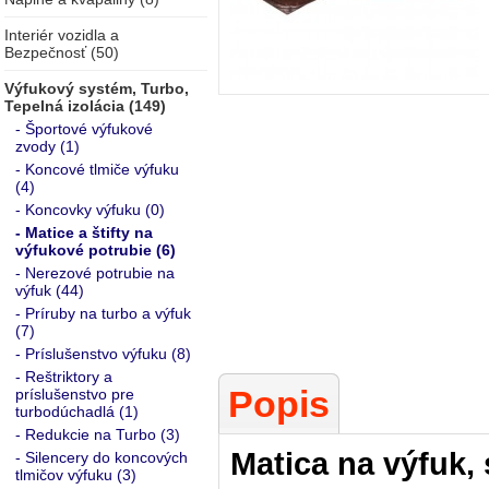
Interiér vozidla a
Bezpečnosť (50)
Výfukový systém, Turbo,
Tepelná izolácia (149)
- Športové výfukové
zvody (1)
- Koncové tlmiče výfuku
(4)
- Koncovky výfuku (0)
- Matice a štifty na
výfukové potrubie (6)
- Nerezové potrubie na
výfuk (44)
- Príruby na turbo a výfuk
(7)
- Príslušenstvo výfuku (8)
- Reštriktory a
Popis
príslušenstvo pre
turbodúchadlá (1)
- Redukcie na Turbo (3)
Matica na výfuk,
- Silencery do koncových
tlmičov výfuku (3)