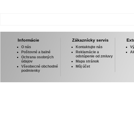
Informácie
Zákaznícky servis
Ext
O nás
Kontaktujte nás
V
Poštovné a balné
Reklamácie a
Ak
odstúpenie od zmluvy
Ochrana osobných
údajov
Mapa stránok
Všeobecné obchodné
Môj účet
podmienky