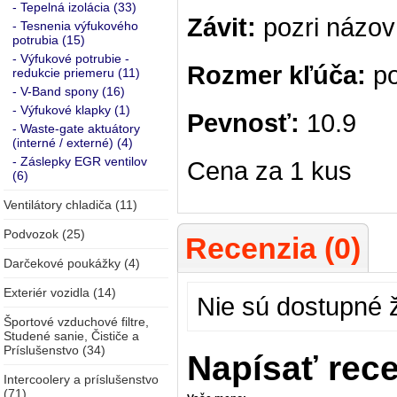
- Tepelná izolácia (33)
Závit:
pozri názov
- Tesnenia výfukového
potrubia (15)
- Výfukové potrubie -
Rozmer kľúča:
po
redukcie priemeru (11)
- V-Band spony (16)
- Výfukové klapky (1)
Pevnosť:
10.9
- Waste-gate aktuátory
(interné / externé) (4)
- Záslepky EGR ventilov
Cena za 1 kus
(6)
Ventilátory chladiča (11)
Podvozok (25)
Recenzia (0)
Darčekové poukážky (4)
Exteriér vozidla (14)
Nie sú dostupné 
Športové vzduchové filtre,
Studené sanie, Čističe a
Príslušenstvo (34)
Napísať rec
Intercoolery a príslušenstvo
(71)