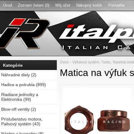
Úvod
Zoznam želaní (0)
Môj účet
Nákupný košík
Pokladňa
Úvod
»
Výfukový systém, Turbo, Tepelná izol
Kategórie
Matica na výfuk 
Náhradné diely (2)
Hadice a potrubia (899)
Riadiace jednotky a
Elektronika (99)
Blow-off ventily (2)
Príslušenstvo motora,
Palivový systém (43)
Náplne a kvapaliny (8)