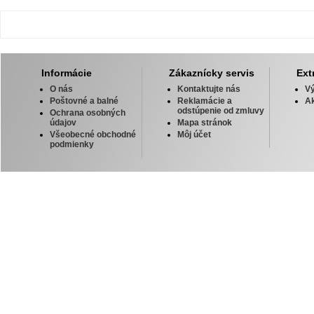
Informácie
Zákaznícky servis
Ext
O nás
Kontaktujte nás
V
Poštovné a balné
Reklamácie a
Ak
odstúpenie od zmluvy
Ochrana osobných
údajov
Mapa stránok
Všeobecné obchodné
Môj účet
podmienky