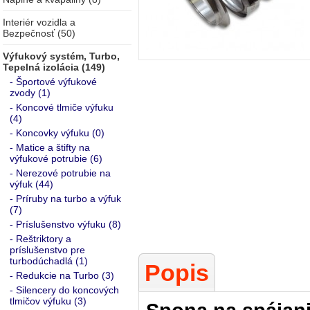
Interiér vozidla a
Bezpečnosť (50)
Výfukový systém, Turbo,
Tepelná izolácia (149)
- Športové výfukové
zvody (1)
- Koncové tlmiče výfuku
(4)
- Koncovky výfuku (0)
- Matice a štifty na
výfukové potrubie (6)
- Nerezové potrubie na
výfuk (44)
- Príruby na turbo a výfuk
(7)
- Príslušenstvo výfuku (8)
- Reštriktory a
príslušenstvo pre
turbodúchadlá (1)
Popis
- Redukcie na Turbo (3)
- Silencery do koncových
tlmičov výfuku (3)