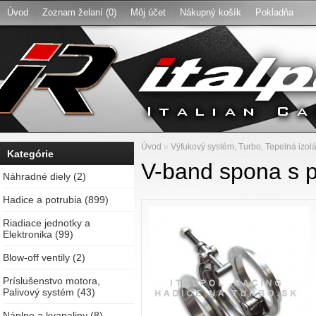
Úvod
Zoznam želaní (0)
Môj účet
Nákupný košík
Pokladňa
Úvod
»
Výfukový systém, Turbo, Tepelná izol
Kategórie
V-band spona s 
Náhradné diely (2)
Hadice a potrubia (899)
Riadiace jednotky a
Elektronika (99)
Blow-off ventily (2)
Príslušenstvo motora,
Palivový systém (43)
Náplne a kvapaliny (8)