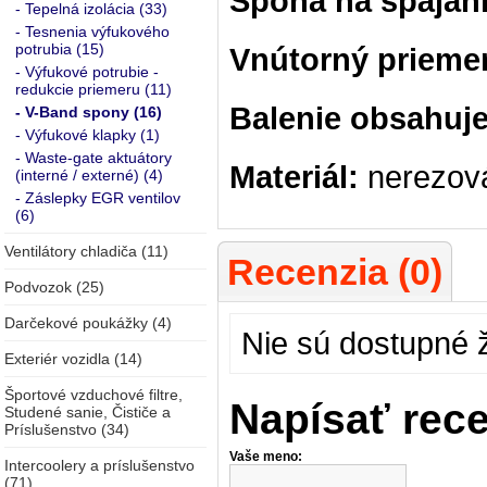
Spona na spájani
- Tepelná izolácia (33)
- Tesnenia výfukového
potrubia (15)
Vnútorný prieme
- Výfukové potrubie -
redukcie priemeru (11)
Balenie obsahuje
- V-Band spony (16)
- Výfukové klapky (1)
- Waste-gate aktuátory
Materiál:
nerezová
(interné / externé) (4)
- Záslepky EGR ventilov
(6)
Ventilátory chladiča (11)
Recenzia (0)
Podvozok (25)
Darčekové poukážky (4)
Nie sú dostupné 
Exteriér vozidla (14)
Športové vzduchové filtre,
Napísať rec
Studené sanie, Čističe a
Príslušenstvo (34)
Vaše meno:
Intercoolery a príslušenstvo
(71)