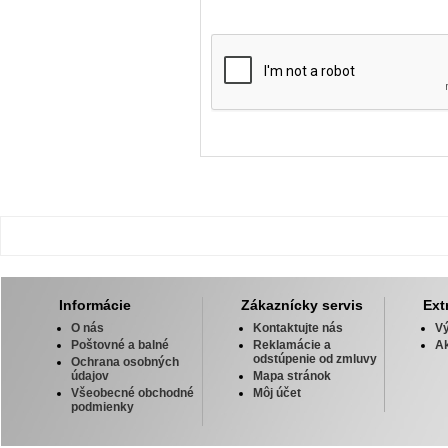
Informácie
Zákaznícky servis
Ext
O nás
Kontaktujte nás
V
Poštovné a balné
Reklamácie a
Ak
odstúpenie od zmluvy
Ochrana osobných
údajov
Mapa stránok
Všeobecné obchodné
Môj účet
podmienky