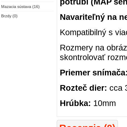
potrubí (MAP sen
Mazacia sústava (16)
Navariteľný na n
Brzdy (0)
Kompatibilný s vi
Rozmery na obráz
skontrolovať rozm
Priemer snímača
Rozteč dier:
cca
Hrúbka:
10mm