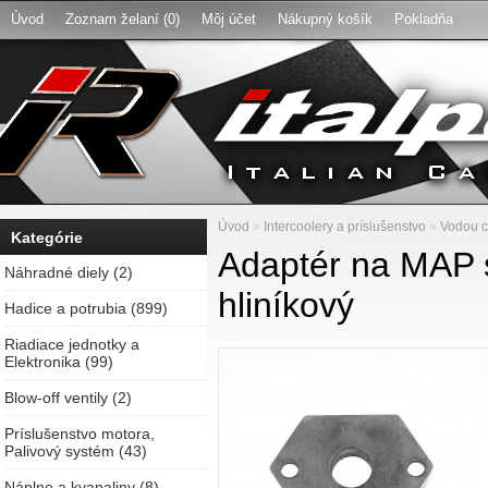
Úvod
Zoznam želaní (0)
Môj účet
Nákupný košík
Pokladňa
Úvod
»
Intercoolery a príslušenstvo
»
Vodou c
Kategórie
Adaptér na MAP s
Náhradné diely (2)
hliníkový
Hadice a potrubia (899)
Riadiace jednotky a
Elektronika (99)
Blow-off ventily (2)
Príslušenstvo motora,
Palivový systém (43)
Náplne a kvapaliny (8)