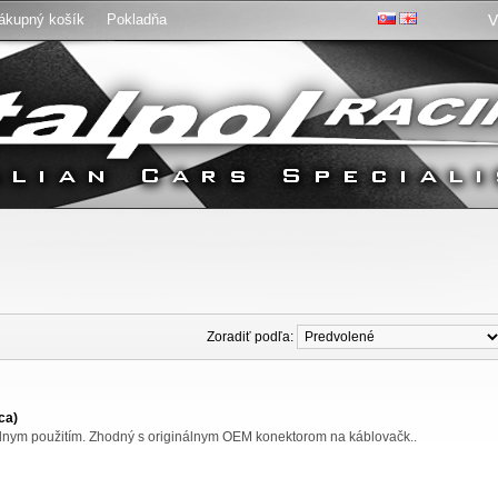
ákupný košík
Pokladňa
V
:
Zoradiť podľa:
ca)
álnym použitím. Zhodný s originálnym OEM konektorom na káblovačk..