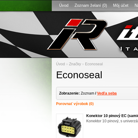
Úvod
Zoznam želaní (0)
Môj účet
N
Úvod
»
Značky
»
Econoseal
Econoseal
Zobrazenie:
Zoznam
/
Vedľa seba
Porovnať výrobok (0)
Konektor 10 pinový EC (sami
Konektor 10 pinový, s univerz