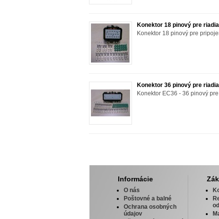
Konektor 18 pinový pre riad
Konektor 18 pinový pre pripoje
Konektor 36 pinový pre riad
Konektor EC36 - 36 pinový pre
Informácie
Zák
O nás
Ko
Poštovné a balné
R
od
Ochrana osobných
údajov
M