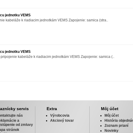
iacu jednotku VEMS
nie kabeláže k riadiacim jednotkám VEMS Zapojenie: samica (stra..
iacu jednotku VEMS
 pripojenie kabeláže k riadiacim jednotkám VEMS Zapojenie: samica (..
aznícky servis
Extra
Môj účet
ntaktujte nás
Výrobcovia
Môj účet
eklamácie a
Akciový tovar
História objedná
stúpenie od zmluvy
Zoznam prianí
apa stránok
Novinky