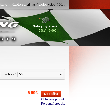
itajte, môžete sa
alebo
.
prihlásiť
vytvoriť účet
Nákupný košík
0 (ks) - 0.00€
Zobraziť:
6.99€
Do košíka
Obľúbený produkt
Porovnať produkt