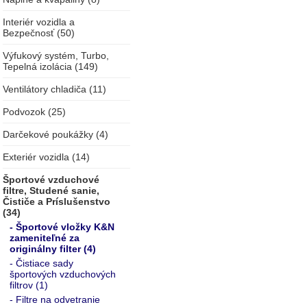
Interiér vozidla a
Bezpečnosť (50)
Výfukový systém, Turbo,
Tepelná izolácia (149)
Ventilátory chladiča (11)
Podvozok (25)
Darčekové poukážky (4)
Exteriér vozidla (14)
Športové vzduchové
filtre, Studené sanie,
Čističe a Príslušenstvo
(34)
- Športové vložky K&N
zameniteľné za
originálny filter (4)
- Čistiace sady
športových vzduchových
filtrov (1)
- Filtre na odvetranie