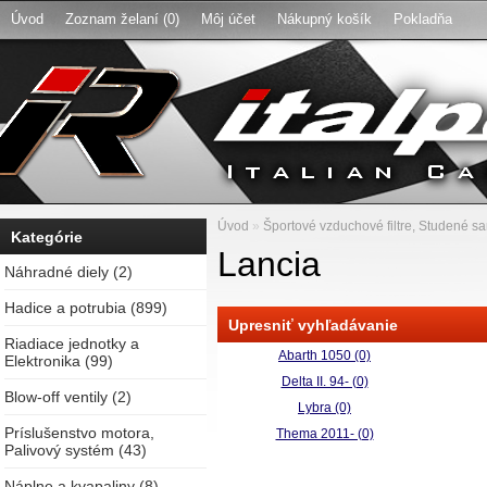
Úvod
Zoznam želaní (0)
Môj účet
Nákupný košík
Pokladňa
Úvod
»
Športové vzduchové filtre, Studené san
Kategórie
Lancia
Náhradné diely (2)
Hadice a potrubia (899)
Upresniť vyhľadávanie
Riadiace jednotky a
Abarth 1050 (0)
Elektronika (99)
Delta II. 94- (0)
Blow-off ventily (2)
Lybra (0)
Príslušenstvo motora,
Thema 2011- (0)
Palivový systém (43)
Náplne a kvapaliny (8)