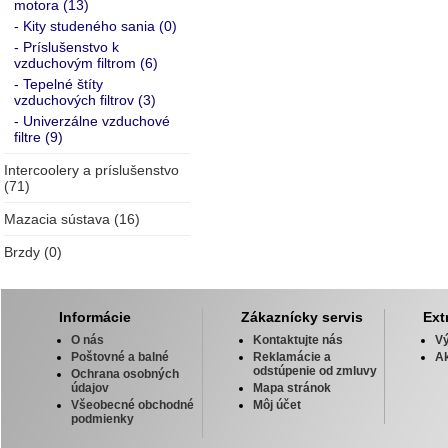
motora (13)
- Kity studeného sania (0)
- Príslušenstvo k
vzduchovým filtrom (6)
- Tepelné štíty
vzduchových filtrov (3)
- Univerzálne vzduchové
filtre (9)
Intercoolery a príslušenstvo
(71)
Mazacia sústava (16)
Brzdy (0)
Informácie
Zákaznícky servis
Ext
O nás
Kontaktujte nás
V
Poštovné a balné
Reklamácie a
Ak
odstúpenie od zmluvy
Ochrana osobných
údajov
Mapa stránok
Všeobecné obchodné
Môj účet
podmienky