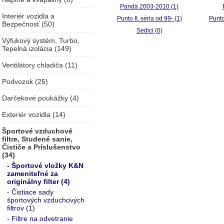
Panda 2003-2010 (1)
Interiér vozidla a
Punto II. séria od 99- (1)
Punto
Bezpečnosť (50)
Sedici (0)
Výfukový systém, Turbo,
Tepelná izolácia (149)
Ventilátory chladiča (11)
Podvozok (25)
Darčekové poukážky (4)
Exteriér vozidla (14)
Športové vzduchové
filtre, Studené sanie,
Čističe a Príslušenstvo
(34)
- Športové vložky K&N
zameniteľné za
originálny filter (4)
- Čistiace sady
športových vzduchových
filtrov (1)
- Filtre na odvetranie