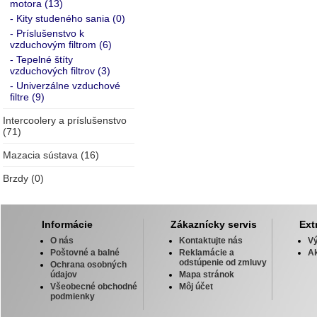
motora (13)
- Kity studeného sania (0)
- Príslušenstvo k
vzduchovým filtrom (6)
- Tepelné štíty
vzduchových filtrov (3)
- Univerzálne vzduchové
filtre (9)
Intercoolery a príslušenstvo
(71)
Mazacia sústava (16)
Brzdy (0)
Informácie
Zákaznícky servis
Ext
O nás
Kontaktujte nás
V
Poštovné a balné
Reklamácie a
Ak
odstúpenie od zmluvy
Ochrana osobných
údajov
Mapa stránok
Všeobecné obchodné
Môj účet
podmienky