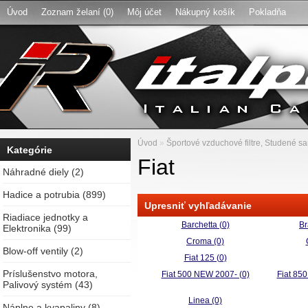
Úvod
Zoznam želaní (0)
Môj účet
Nákupný košík
Pokladňa
Úvod
»
Športové vzduchové filtre, Studené san
Kategórie
Fiat
Náhradné diely (2)
Hadice a potrubia (899)
Upresniť vyhľadávanie
Riadiace jednotky a
Barchetta (0)
Br
Elektronika (99)
Croma (0)
Blow-off ventily (2)
Fiat 125 (0)
Príslušenstvo motora,
Fiat 500 NEW 2007- (0)
Fiat 850
Palivový systém (43)
Linea (0)
Náplne a kvapaliny (8)