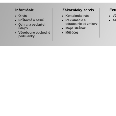
Informácie
Zákaznícky servis
Ext
O nás
Kontaktujte nás
V
Poštovné a balné
Reklamácie a
Ak
odstúpenie od zmluvy
Ochrana osobných
údajov
Mapa stránok
Všeobecné obchodné
Môj účet
podmienky