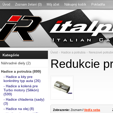
Úvod
Zoznam želaní (0)
Môj účet
Nákupný košík
Pokladňa
Úvod
»
Hadice a potrubia
»
Nerezové potrubi
Kategórie
Redukcie p
Náhradné diely (2)
Hadice a potrubia (899)
- Hadice a kity pre
konkrétny typ auta (26)
- Hadice a kolená pre
Turbo motory (Silikón)
(599)
- Hadice chladenia (sady)
(3)
- Hadice na olej (8)
Zobrazenie:
Zoznam
/
Vedľa seba