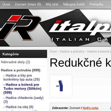
Úvod
Zoznam želaní (0)
Môj účet
Nákupný košík
Pokladňa
Úvod
»
Hadice a potrubia
»
Hadice a kolená p
Kategórie
Redukčné ko
Náhradné diely (2)
Hadice a potrubia (899)
- Hadice a kity pre
konkrétny typ auta (26)
- Hadice a kolená pre
Turbo motory (Silikón)
(599)
- Hadice chladenia (sady)
(3)
- Hadice na olej (8)
Zobrazenie:
Zoznam
/
Vedľa seba