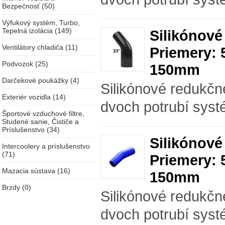
Bezpečnosť (50)
Výfukový systém, Turbo,
Tepelná izolácia (149)
Silikónové
Ventilátory chladiča (11)
Priemery: 
Podvozok (25)
150mm
Darčekové poukážky (4)
Silikónové redukčn
Exteriér vozidla (14)
dvoch potrubí syst
Športové vzduchové filtre,
Studené sanie, Čističe a
Príslušenstvo (34)
Silikónové
Intercoolery a príslušenstvo
(71)
Priemery: 
Mazacia sústava (16)
150mm
Brzdy (0)
Silikónové redukčn
dvoch potrubí syst