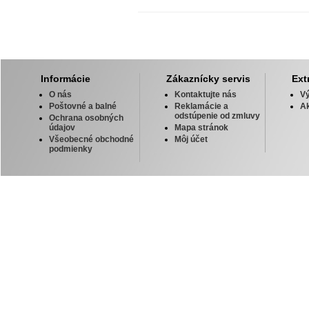
Informácie
Zákaznícky servis
Ext
O nás
Kontaktujte nás
V
Poštovné a balné
Reklamácie a
Ak
odstúpenie od zmluvy
Ochrana osobných
údajov
Mapa stránok
Všeobecné obchodné
Môj účet
podmienky