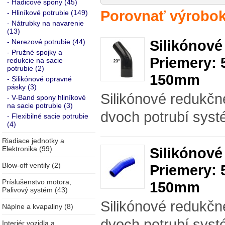
- Hadicové spony (45)
Porovnať výrobok
- Hliníkové potrubie (149)
- Nátrubky na navarenie
(13)
Silikónové
- Nerezové potrubie (44)
- Pružné spojky a
Priemery: 
redukcie na sacie
potrubie (2)
150mm
- Silikónové opravné
pásky (3)
Silikónové redukčn
- V-Band spony hliníkové
na sacie potrubie (3)
dvoch potrubí syst
- Flexibilné sacie potrubie
(4)
Riadiace jednotky a
Elektronika (99)
Silikónové
Blow-off ventily (2)
Priemery: 
Príslušenstvo motora,
150mm
Palivový systém (43)
Silikónové redukčn
Náplne a kvapaliny (8)
dvoch potrubí syst
Interiér vozidla a