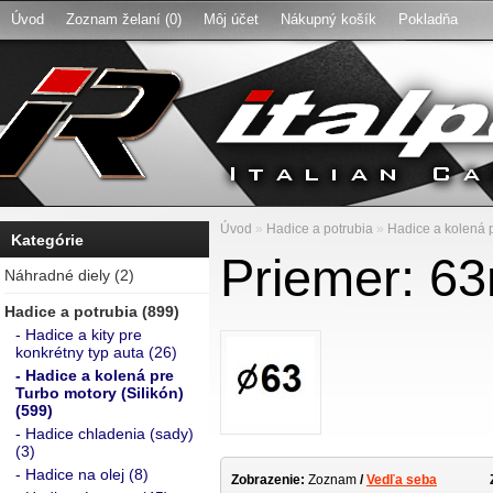
Úvod
Zoznam želaní (0)
Môj účet
Nákupný košík
Pokladňa
Úvod
»
Hadice a potrubia
»
Hadice a kolená p
Kategórie
Priemer: 6
Náhradné diely (2)
Hadice a potrubia (899)
- Hadice a kity pre
konkrétny typ auta (26)
- Hadice a kolená pre
Turbo motory (Silikón)
(599)
- Hadice chladenia (sady)
(3)
- Hadice na olej (8)
Zobrazenie:
Zoznam
/
Vedľa seba