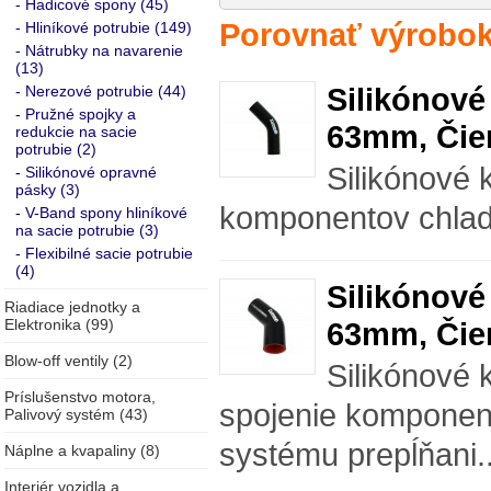
- Hadicové spony (45)
Porovnať výrobok
- Hliníkové potrubie (149)
- Nátrubky na navarenie
(13)
Silikónové
- Nerezové potrubie (44)
- Pružné spojky a
63mm, Čie
redukcie na sacie
potrubie (2)
Silikónové 
- Silikónové opravné
pásky (3)
komponentov chlad
- V-Band spony hliníkové
na sacie potrubie (3)
- Flexibilné sacie potrubie
(4)
Silikónové
Riadiace jednotky a
Elektronika (99)
63mm, Čie
Blow-off ventily (2)
Silikónové 
Príslušenstvo motora,
spojenie komponen
Palivový systém (43)
systému prepĺňani.
Náplne a kvapaliny (8)
Interiér vozidla a