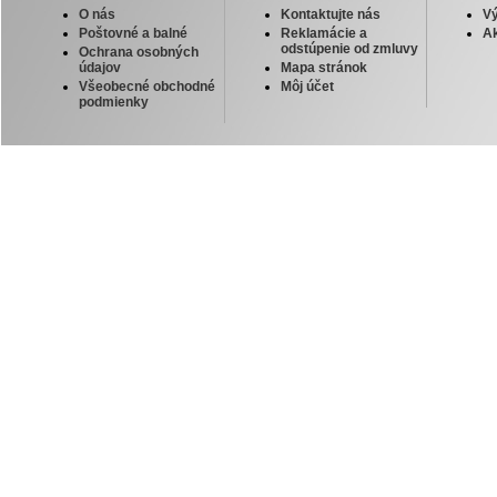
O nás
Kontaktujte nás
V
Poštovné a balné
Reklamácie a
Ak
odstúpenie od zmluvy
Ochrana osobných
údajov
Mapa stránok
Všeobecné obchodné
Môj účet
podmienky