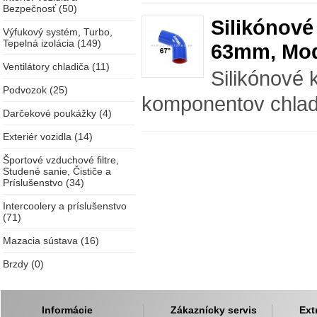
Bezpečnosť (50)
Silikónové
Výfukový systém, Turbo,
Tepelná izolácia (149)
63mm, Mod
Ventilátory chladiča (11)
Silikónové 
Podvozok (25)
komponentov chlad
Darčekové poukážky (4)
Exteriér vozidla (14)
Športové vzduchové filtre,
Studené sanie, Čističe a
Príslušenstvo (34)
Intercoolery a príslušenstvo
(71)
Mazacia sústava (16)
Brzdy (0)
Informácie
Zákaznícky servis
Ext