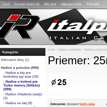
Úvod
Zoznam želaní (0)
Môj účet
Nákupný košík
Pokladňa
Úvod
»
Hadice a potrubia
»
Hadice a kolená p
Kategórie
Priemer: 2
Náhradné diely (2)
Hadice a potrubia (899)
- Hadice a kity pre
konkrétny typ auta (26)
- Hadice a kolená pre
Turbo motory (Silikón)
(599)
- Hadice chladenia (sady)
(3)
- Hadice na olej (8)
Zobrazenie:
Zoznam
/
Vedľa seba