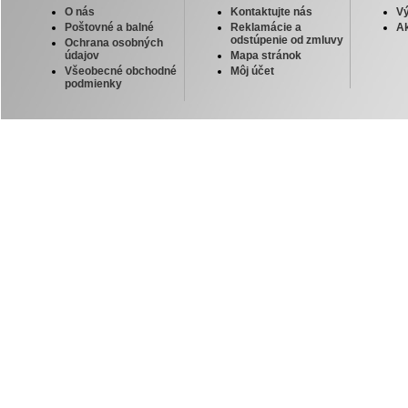
O nás
Kontaktujte nás
V
Poštovné a balné
Reklamácie a
Ak
odstúpenie od zmluvy
Ochrana osobných
údajov
Mapa stránok
Všeobecné obchodné
Môj účet
podmienky