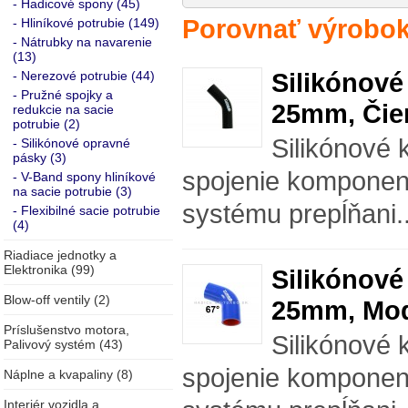
- Hadicové spony (45)
Porovnať výrobok
- Hliníkové potrubie (149)
- Nátrubky na navarenie
(13)
Silikónové
- Nerezové potrubie (44)
- Pružné spojky a
25mm, Čie
redukcie na sacie
potrubie (2)
Silikónové 
- Silikónové opravné
pásky (3)
spojenie komponen
- V-Band spony hliníkové
na sacie potrubie (3)
systému prepĺňani.
- Flexibilné sacie potrubie
(4)
Riadiace jednotky a
Elektronika (99)
Silikónové
Blow-off ventily (2)
25mm, Mod
Príslušenstvo motora,
Silikónové 
Palivový systém (43)
spojenie komponen
Náplne a kvapaliny (8)
Interiér vozidla a