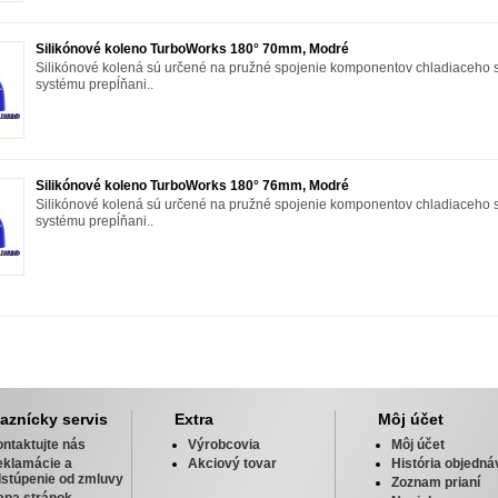
Silikónové koleno TurboWorks 180° 70mm, Modré
Silikónové kolená sú určené na pružné spojenie komponentov chladiaceho 
systému prepĺňani..
Silikónové koleno TurboWorks 180° 76mm, Modré
Silikónové kolená sú určené na pružné spojenie komponentov chladiaceho 
systému prepĺňani..
aznícky servis
Extra
Môj účet
ntaktujte nás
Výrobcovia
Môj účet
eklamácie a
Akciový tovar
História objedná
stúpenie od zmluvy
Zoznam prianí