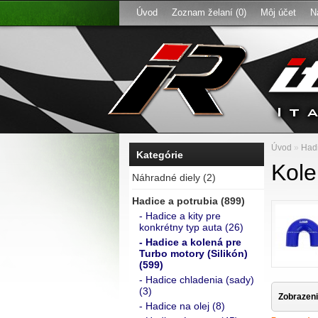
Úvod
Zoznam želaní (0)
Môj účet
N
Úvod
»
Hadi
Kategórie
Kole
Náhradné diely (2)
Hadice a potrubia (899)
- Hadice a kity pre
konkrétny typ auta (26)
- Hadice a kolená pre
Turbo motory (Silikón)
(599)
- Hadice chladenia (sady)
(3)
Zobrazeni
- Hadice na olej (8)