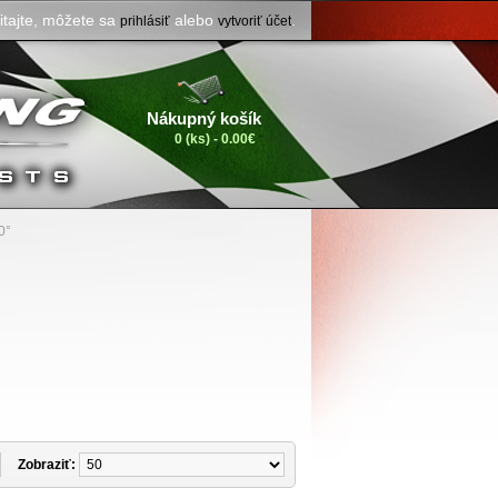
itajte, môžete sa
alebo
.
prihlásiť
vytvoriť účet
Nákupný košík
0 (ks) - 0.00€
0°
Zobraziť: