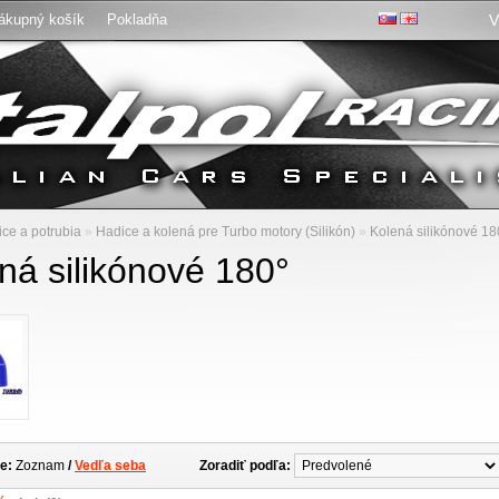
ákupný košík
Pokladňa
V
:
ce a potrubia
»
Hadice a kolená pre Turbo motory (Silikón)
»
Kolená silikónové 18
ná silikónové 180°
e:
Zoznam
/
Vedľa seba
Zoradiť podľa: