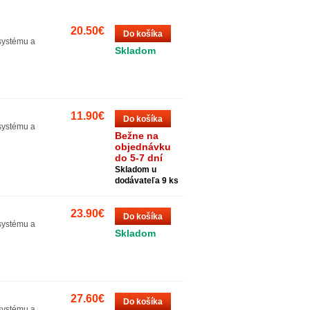
20.50€
Do košíka
systému a
Skladom
11.90€
Do košíka
systému a
Bežne na
objednávku
do 5-7 dní
Skladom u
dodávateľa 9 ks
23.90€
Do košíka
systému a
Skladom
27.60€
Do košíka
systému a