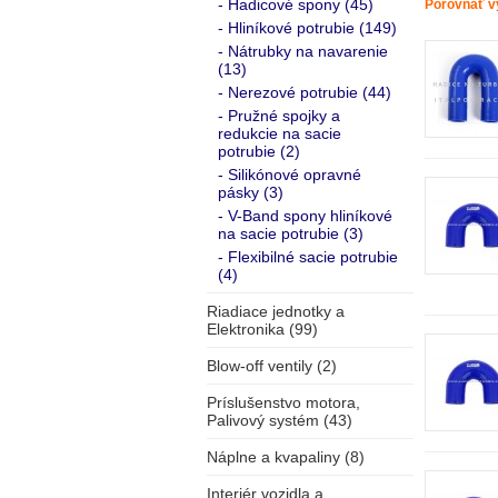
- Hadicové spony (45)
Porovnať v
- Hliníkové potrubie (149)
- Nátrubky na navarenie
(13)
- Nerezové potrubie (44)
- Pružné spojky a
redukcie na sacie
potrubie (2)
- Silikónové opravné
pásky (3)
- V-Band spony hliníkové
na sacie potrubie (3)
- Flexibilné sacie potrubie
(4)
Riadiace jednotky a
Elektronika (99)
Blow-off ventily (2)
Príslušenstvo motora,
Palivový systém (43)
Náplne a kvapaliny (8)
Interiér vozidla a