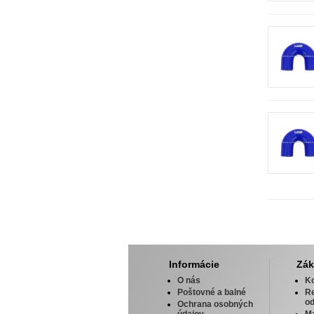
Informácie
Zák
O nás
Ko
Poštovné a balné
R
od
Ochrana osobných