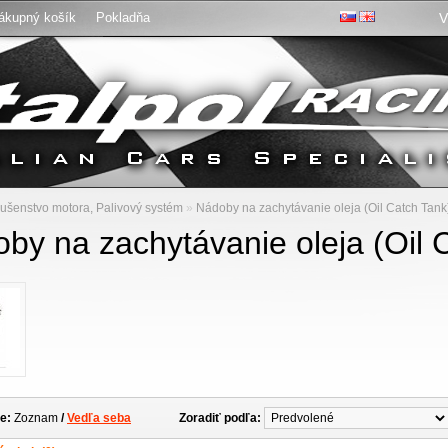
ákupný košík
Pokladňa
V
:
lušenstvo motora, Palivový systém
»
Nádoby na zachytávanie oleja (Oil Catch Tank
by na zachytávanie oleja (Oil 
e:
Zoznam
/
Vedľa seba
Zoradiť podľa: