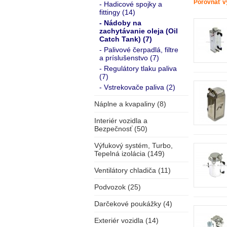
Porovnať v
- Hadicové spojky a
fittingy (14)
- Nádoby na
zachytávanie oleja (Oil
Catch Tank) (7)
- Palivové čerpadlá, filtre
a príslušenstvo (7)
- Regulátory tlaku paliva
(7)
- Vstrekovače paliva (2)
Náplne a kvapaliny (8)
Interiér vozidla a
Bezpečnosť (50)
Výfukový systém, Turbo,
Tepelná izolácia (149)
Ventilátory chladiča (11)
Podvozok (25)
Darčekové poukážky (4)
Exteriér vozidla (14)