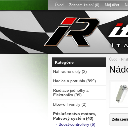
Úvod
Zoznam želaní (0)
Môj účet
N
Úvod
»
Prís
Kategórie
Nádo
Náhradné diely (2)
Hadice a potrubia (899)
Riadiace jednotky a
Elektronika (99)
Blow-off ventily (2)
Príslušenstvo motora,
Palivový systém (43)
Zobrazeni
- Boost-controllery (6)