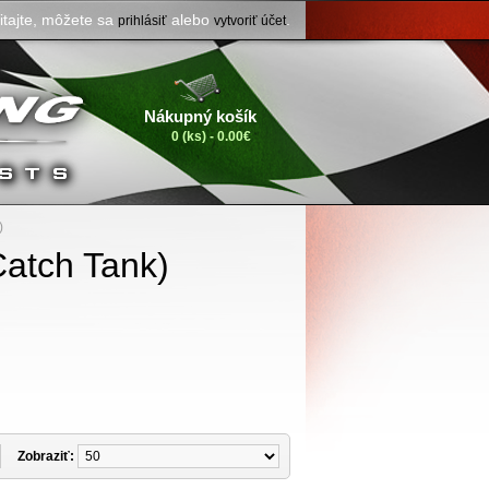
itajte, môžete sa
alebo
.
prihlásiť
vytvoriť účet
Nákupný košík
0 (ks) - 0.00€
)
Catch Tank)
Zobraziť: