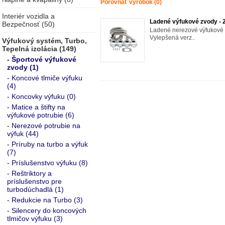
Porovnať výrobok (0)
Interiér vozidla a
Ladené výfukové zvody - 2
Bezpečnosť (50)
Ladené nerezové výfukové z
Vylepšená verz..
Výfukový systém, Turbo,
Tepelná izolácia (149)
- Športové výfukové
zvody (1)
- Koncové tlmiče výfuku
(4)
- Koncovky výfuku (0)
- Matice a štifty na
výfukové potrubie (6)
- Nerezové potrubie na
výfuk (44)
- Príruby na turbo a výfuk
(7)
- Príslušenstvo výfuku (8)
- Reštriktory a
príslušenstvo pre
turbodúchadlá (1)
- Redukcie na Turbo (3)
- Silencery do koncových
tlmičov výfuku (3)