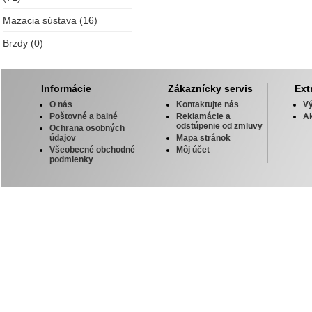
Mazacia sústava (16)
Brzdy (0)
Informácie
Zákaznícky servis
Ext
O nás
Kontaktujte nás
V
Poštovné a balné
Reklamácie a
Ak
odstúpenie od zmluvy
Ochrana osobných
údajov
Mapa stránok
Všeobecné obchodné
Môj účet
podmienky