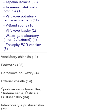
- Tepelná izolácia (33)
- Tesnenia výfukového
potrubia (15)
- Výfukové potrubie -
redukcie priemeru (11)
- V-Band spony (16)
- Výfukové klapky (1)
- Waste-gate aktuátory
(interné / externé) (4)
- Záslepky EGR ventilov
(6)
Ventilátory chladiča (11)
Podvozok (25)
Darčekové poukážky (4)
Exteriér vozidla (14)
Športové vzduchové filtre,
Studené sanie, Čističe a
Príslušenstvo (34)
Intercoolery a príslušenstvo
(71)