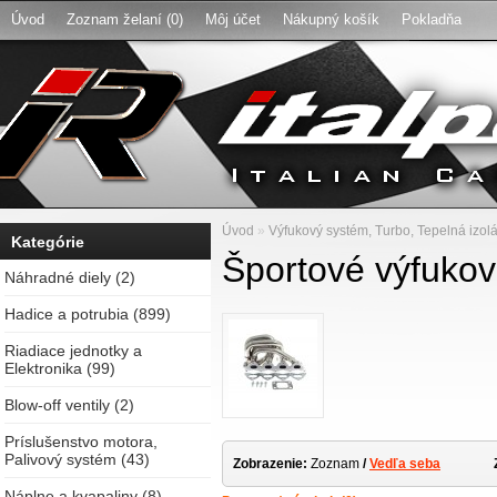
Úvod
Zoznam želaní (0)
Môj účet
Nákupný košík
Pokladňa
Úvod
»
Výfukový systém, Turbo, Tepelná izol
Kategórie
Športové výfuko
Náhradné diely (2)
Hadice a potrubia (899)
Riadiace jednotky a
Elektronika (99)
Blow-off ventily (2)
Príslušenstvo motora,
Palivový systém (43)
Zobrazenie:
Zoznam
/
Vedľa seba
Náplne a kvapaliny (8)