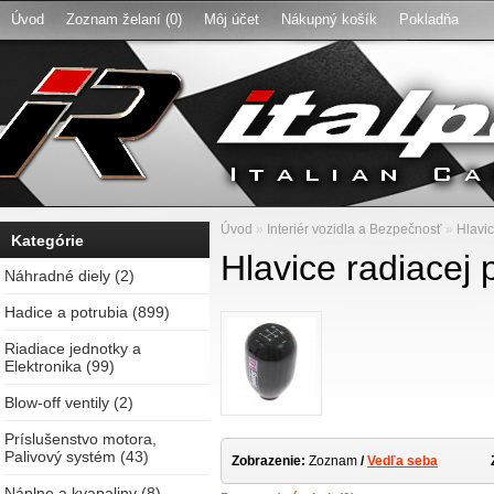
Úvod
Zoznam želaní (0)
Môj účet
Nákupný košík
Pokladňa
Úvod
»
Interiér vozidla a Bezpečnosť
»
Hlavic
Kategórie
Hlavice radiacej 
Náhradné diely (2)
Hadice a potrubia (899)
Riadiace jednotky a
Elektronika (99)
Blow-off ventily (2)
Príslušenstvo motora,
Palivový systém (43)
Zobrazenie:
Zoznam
/
Vedľa seba
Náplne a kvapaliny (8)