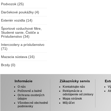
Podvozok (25)
Darčekové poukážky (4)
Exteriér vozidla (14)
Športové vzduchové filtre,
Studené sanie, Čističe a
Príslušenstvo (34)
Intercoolery a príslušenstvo
(71)
Mazacia sústava (16)
Brzdy (0)
Informácie
Zákaznícky servis
Ext
O nás
Kontaktujte nás
V
Poštovné a balné
Reklamácie a
Ak
odstúpenie od zmluvy
Ochrana osobných
údajov
Mapa stránok
Všeobecné obchodné
Môj účet
podmienky