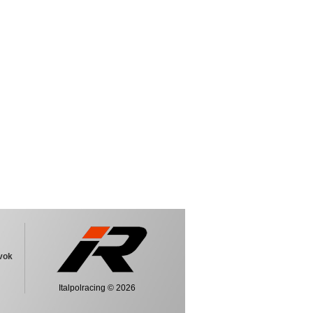
vok
Italpolracing © 2026