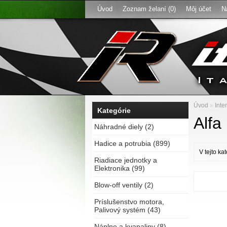
Úvod
Zoznam želaní (0)
Môj účet
N
Úvod
»
Inte
Kategórie
Alf
Náhradné diely (2)
Hadice a potrubia (899)
V tejto ka
Riadiace jednotky a
Elektronika (99)
Blow-off ventily (2)
Príslušenstvo motora,
Palivový systém (43)
Náplne a kvapaliny (8)