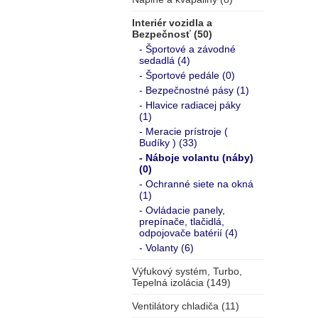
Interiér vozidla a
Bezpečnosť (50)
- Športové a závodné
sedadlá (4)
- Športové pedále (0)
- Bezpečnostné pásy (1)
- Hlavice radiacej páky
(1)
- Meracie prístroje (
Budíky ) (33)
- Náboje volantu (náby)
(0)
- Ochranné siete na okná
(1)
- Ovládacie panely,
prepínače, tlačidlá,
odpojovače batérií (4)
- Volanty (6)
Výfukový systém, Turbo,
Tepelná izolácia (149)
Ventilátory chladiča (11)