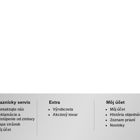
aznícky servis
Extra
Môj účet
ntaktujte nás
Výrobcovia
Môj účet
eklamácie a
Akciový tovar
História objedná
stúpenie od zmluvy
Zoznam prianí
apa stránok
Novinky
j účet