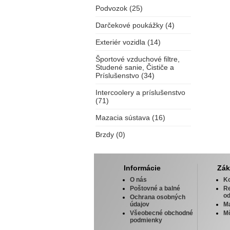
Podvozok (25)
Darčekové poukážky (4)
Exteriér vozidla (14)
Športové vzduchové filtre,
Studené sanie, Čističe a
Príslušenstvo (34)
Intercoolery a príslušenstvo
(71)
Mazacia sústava (16)
Brzdy (0)
Informácie
Zák
O nás
Ko
Poštovné a balné
R
od
Ochrana osobných
údajov
M
Všeobecné obchodné
Mô
podmienky