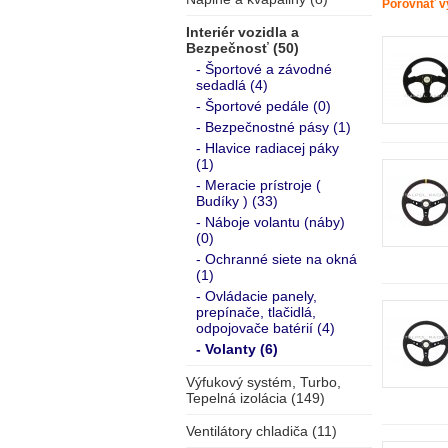
Porovnať v
Interiér vozidla a
Bezpečnosť (50)
- Športové a závodné
sedadlá (4)
- Športové pedále (0)
- Bezpečnostné pásy (1)
- Hlavice radiacej páky
(1)
- Meracie prístroje (
Budíky ) (33)
- Náboje volantu (náby)
(0)
- Ochranné siete na okná
(1)
- Ovládacie panely,
prepínače, tlačidlá,
odpojovače batérií (4)
- Volanty (6)
Výfukový systém, Turbo,
Tepelná izolácia (149)
Ventilátory chladiča (11)