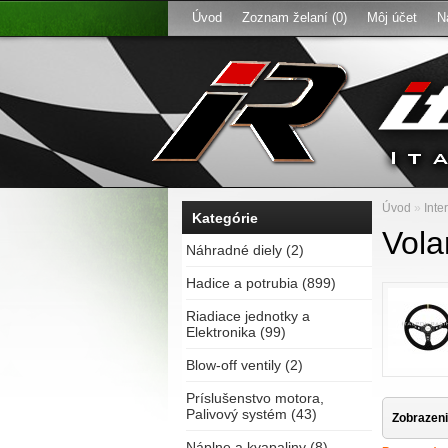
Úvod
Zoznam želaní (0)
Môj účet
N
Úvod
»
Inte
Kategórie
Vola
Náhradné diely (2)
Hadice a potrubia (899)
Riadiace jednotky a
Elektronika (99)
Blow-off ventily (2)
Príslušenstvo motora,
Palivový systém (43)
Zobrazeni
Náplne a kvapaliny (8)