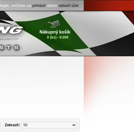
itajte, môžete sa
alebo
.
prihlásiť
vytvoriť účet
Nákupný košík
0 (ks) - 0.00€
Zobraziť: