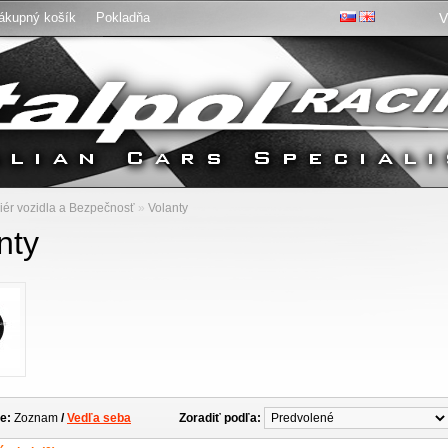
ákupný košík
Pokladňa
V
:
riér vozidla a Bezpečnosť
»
Volanty
nty
e:
Zoznam
/
Vedľa seba
Zoradiť podľa: