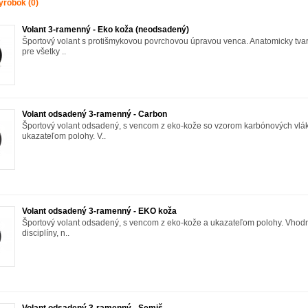
ýrobok (0)
Volant 3-ramenný - Eko koža (neodsadený)
Športový volant s protišmykovou povrchovou úpravou venca. Anatomicky tv
pre všetky ..
Volant odsadený 3-ramenný - Carbon
Športový volant odsadený, s vencom z eko-kože so vzorom karbónových vlá
ukazateľom polohy. V..
Volant odsadený 3-ramenný - EKO koža
Športový volant odsadený, s vencom z eko-kože a ukazateľom polohy. Vhodn
disciplíny, n..