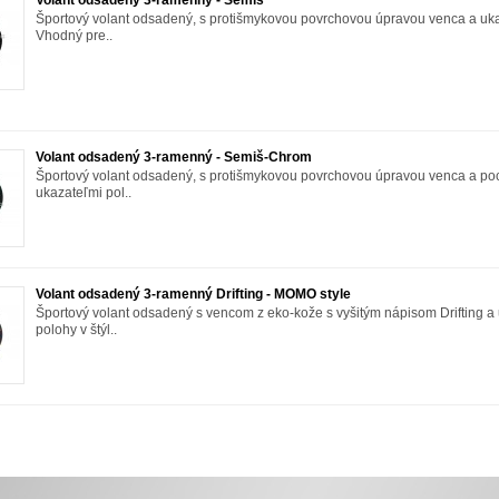
Volant odsadený 3-ramenný - Semiš
Športový volant odsadený, s protišmykovou povrchovou úpravou venca a uk
Vhodný pre..
Volant odsadený 3-ramenný - Semiš-Chrom
Športový volant odsadený, s protišmykovou povrchovou úpravou venca a p
ukazateľmi pol..
Volant odsadený 3-ramenný Drifting - MOMO style
Športový volant odsadený s vencom z eko-kože s vyšitým nápisom Drifting 
polohy v štýl..