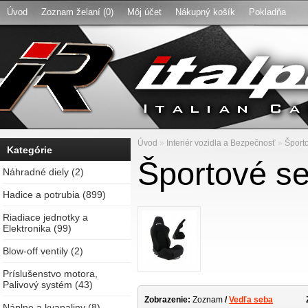
Úvod
Zoznam želaní (0)
Môj účet
Nákupný košík
Pokladňa
Úvod
»
Interiér vozidla a Bezpečnosť
»
Šport
Kategórie
Športové se
Náhradné diely (2)
Hadice a potrubia (899)
Riadiace jednotky a
Elektronika (99)
Blow-off ventily (2)
Príslušenstvo motora,
Palivový systém (43)
Zobrazenie:
Zoznam
/
Vedľa seba
Náplne a kvapaliny (8)