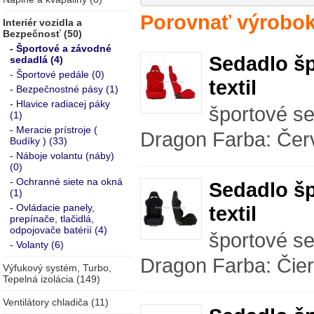
Porovnať výrobok
Interiér vozidla a
Bezpečnosť (50)
- Športové a závodné
Sedadlo šp
sedadlá (4)
- Športové pedále (0)
textil
- Bezpečnostné pásy (1)
- Hlavice radiacej páky
športové se
(1)
- Meracie prístroje (
Dragon Farba: Červe
Budíky ) (33)
- Náboje volantu (náby)
(0)
- Ochranné siete na okná
Sedadlo šp
(1)
- Ovládacie panely,
textil
prepínače, tlačidlá,
odpojovače batérií (4)
športové se
- Volanty (6)
Dragon Farba: Čiern
Výfukový systém, Turbo,
Tepelná izolácia (149)
Ventilátory chladiča (11)