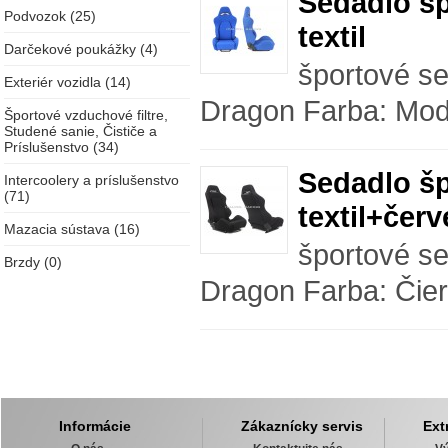
Sedadlo šp
Podvozok (25)
textil
Darčekové poukážky (4)
športové se
Exteriér vozidla (14)
Dragon Farba: Modrá
Športové vzduchové filtre,
Studené sanie, Čističe a
Príslušenstvo (34)
Sedadlo šp
Intercoolery a príslušenstvo
(71)
textil+čer
Mazacia sústava (16)
športové se
Brzdy (0)
Dragon Farba: Čiern
Informácie
Zákaznícky servis
Ext