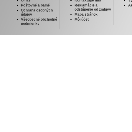
O nás
Kontaktujte nás
V
Poštovné a balné
Reklamácie a
Ak
odstúpenie od zmluvy
Ochrana osobných
údajov
Mapa stránok
Všeobecné obchodné
Môj účet
podmienky