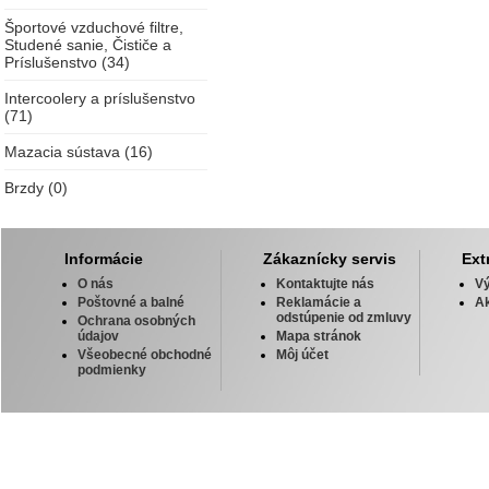
Športové vzduchové filtre,
Studené sanie, Čističe a
Príslušenstvo (34)
Intercoolery a príslušenstvo
(71)
Mazacia sústava (16)
Brzdy (0)
Informácie
Zákaznícky servis
Ext
O nás
Kontaktujte nás
V
Poštovné a balné
Reklamácie a
Ak
odstúpenie od zmluvy
Ochrana osobných
údajov
Mapa stránok
Všeobecné obchodné
Môj účet
podmienky