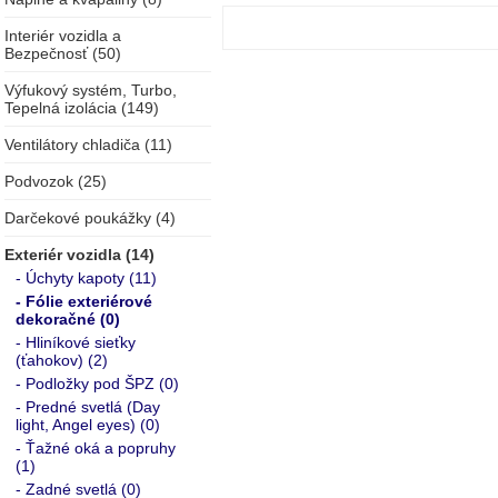
Interiér vozidla a
Bezpečnosť (50)
Výfukový systém, Turbo,
Tepelná izolácia (149)
Ventilátory chladiča (11)
Podvozok (25)
Darčekové poukážky (4)
Exteriér vozidla (14)
- Úchyty kapoty (11)
- Fólie exteriérové
dekoračné (0)
- Hliníkové sieťky
(ťahokov) (2)
- Podložky pod ŠPZ (0)
- Predné svetlá (Day
light, Angel eyes) (0)
- Ťažné oká a popruhy
(1)
- Zadné svetlá (0)