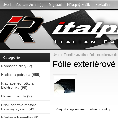
Úvod
Zoznam želaní (0)
Môj účet
Nákupný košík
Pokladňa
Úvod
»
Exteriér vozidla
»
Fólie exteriérové d
Kategórie
Fólie exteriérov
Náhradné diely (2)
Hadice a potrubia (899)
Riadiace jednotky a
Elektronika (99)
Blow-off ventily (2)
Príslušenstvo motora,
Palivový systém (43)
V tejto kategórií niesú žiadne produkty.
Náplne a kvapaliny (8)