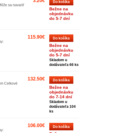
3.20€
Do košíka
Môže sa navariť
Bežne na
objednávku
do 5-7 dní
115.90€
Do košíka
hy:
Bežne na
objednávku
do 5-7 dní
Skladom u
dodávateľa 66 ks
132.50€
Do košíka
6mm Celkové
Bežne na
objednávku
do 7-14 dní
Skladom u
dodávateľa 104
ks
106.00€
Do košíka
hy: