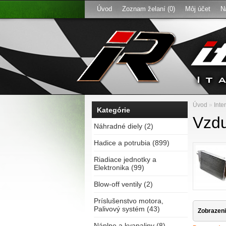
Úvod
Zoznam želaní (0)
Môj účet
N
Úvod
»
Inte
Kategórie
Vzdu
Náhradné diely (2)
Hadice a potrubia (899)
Riadiace jednotky a
Elektronika (99)
Blow-off ventily (2)
Príslušenstvo motora,
Palivový systém (43)
Zobrazeni
Náplne a kvapaliny (8)