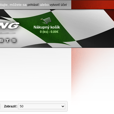
itajte, môžete sa
alebo
.
prihlásiť
vytvoriť účet
Nákupný košík
0 (ks) - 0.00€
Zobraziť: