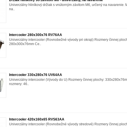
Držiak hliníkový so závitom M6 - univerzálny, na navarenie
Univerzálny hliníkový držiak s vnútorným závitom M6, určený na navarenie. 
na..
Intercooler 280x300x76 RV76AA
Univerzálny intercooler (Rovnobežné vývody pri okraji) Rozmery činnej ploc
280x300x76mm Ce..
Intercooler 330x280x76 UV64AA
Univerzálny intercooler (Vývody do U) Rozmery činnej plochy: 330x280x7
rozmery: 46..
Intercooler 420x160x65 RVS63AA
Univerzálny intercooler (Rovnobežné vývody stredové) Rozmery činnej ploc