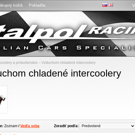
ákupný košík
Pokladňa
V
:
rcoolery a príslušenstvo
»
Vzduchom chladené intercoolery
chom chladené intercoolery
e:
Zoznam
/
Vedľa seba
Zoradiť podľa: