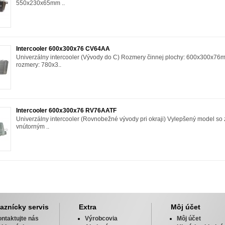
550x230x65mm ..
Intercooler 600x300x76 CV64AA
Univerzálny intercooler (Vývody do C) Rozmery činnej plochy: 600x300x7
rozmery: 780x3..
Intercooler 600x300x76 RV76AATF
Univerzálny intercooler (Rovnobežné vývody pri okraji) Vylepšený model so
vnútorným ..
aznícky servis
Extra
Môj účet
ntaktujte nás
Výrobcovia
Môj účet