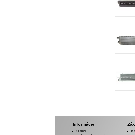
Informácie
Zák
O nás
Ko